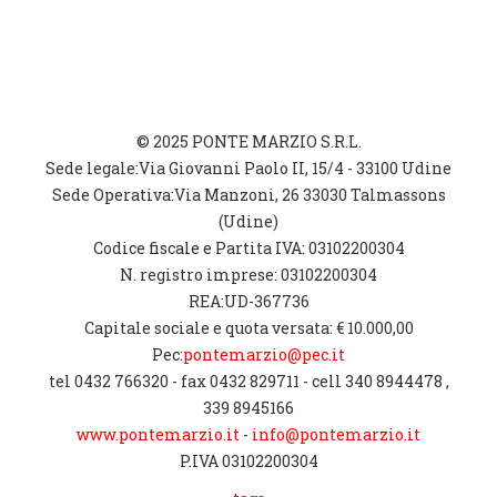
© 2025 PONTE MARZIO S.R.L.
Sede legale:Via Giovanni Paolo II, 15/4 - 33100 Udine
Sede Operativa:Via Manzoni, 26 33030 Talmassons
(Udine)
Codice fiscale e Partita IVA: 03102200304
N. registro imprese: 03102200304
REA:UD-367736
Capitale sociale e quota versata: € 10.000,00
Pec:
pontemarzio@pec.it
tel 0432 766320 - fax 0432 829711 - cell 340 8944478 ,
339 8945166
www.pontemarzio.it
-
info@pontemarzio.it
P.IVA 03102200304