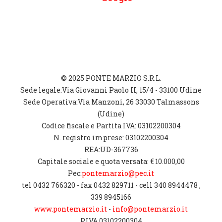
© 2025 PONTE MARZIO S.R.L.
Sede legale:Via Giovanni Paolo II, 15/4 - 33100 Udine
Sede Operativa:Via Manzoni, 26 33030 Talmassons
(Udine)
Codice fiscale e Partita IVA: 03102200304
N. registro imprese: 03102200304
REA:UD-367736
Capitale sociale e quota versata: € 10.000,00
Pec:
pontemarzio@pec.it
tel 0432 766320 - fax 0432 829711 - cell 340 8944478 ,
339 8945166
www.pontemarzio.it
-
info@pontemarzio.it
P.IVA 03102200304