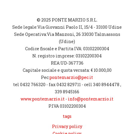
© 2025 PONTE MARZIO S.R.L.
Sede legale:Via Giovanni Paolo II, 15/4 - 33100 Udine
Sede Operativa:Via Manzoni, 26 33030 Talmassons
(Udine)
Codice fiscale e Partita IVA: 03102200304
N. registro imprese: 03102200304
REA:UD-367736
Capitale sociale e quota versata: € 10.000,00
Pec:
pontemarzio@pec.it
tel 0432 766320 - fax 0432 829711 - cell 340 8944478 ,
339 8945166
www.pontemarzio.it
-
info@pontemarzio.it
P.IVA 03102200304
tags
Privacy policy
Cookie policy