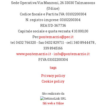
Sede Operativa:Via Manzoni, 26 33030 Talmassons
(Udine)
Codice fiscale e Partita IVA: 03102200304
N. registro imprese: 03102200304
REA:UD-367736
Capitale sociale e quota versata: € 10.000,00
Pec:
pontemarzio@pec.it
tel 0432 766320 - fax 0432 829711 - cell 340 8944478 ,
339 8945166
www.pontemarzio.it
-
info@pontemarzio.it
P.IVA 03102200304
tags
Privacy policy
Cookie policy
Sito realizzato da
Siti web a Udine