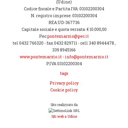
(Udine)
Codice fiscale e Partita IVA: 03102200304
N. registro imprese: 03102200304
REA:UD-367736
Capitale sociale e quota versata: € 10.000,00
Pec:
pontemarzio@pec.it
tel 0432 766320 - fax 0432 829711 - cell 340 8944478 ,
339 8945166
www.pontemarzio.it
-
info@pontemarzio.it
P.IVA 03102200304
tags
Privacy policy
Cookie policy
Sito realizzato da
Siti web a Udine
[CHIUDI]