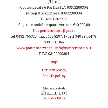
(Udine)
Codice fiscale e Partita IVA: 03102200304
N. registro imprese: 03102200304
REA:UD-367736
Capitale sociale e quota versata: € 10.000,00
Pec:
pontemarzio@pec.it
tel 0432 766320 - fax 0432 829711 - cell 340 8944478 ,
339 8945166
www.pontemarzio.it
-
info@pontemarzio.it
P.IVA 03102200304
tags
Privacy policy
Cookie policy
Sito realizzato da
Siti web a Udine
[CHIUDI]