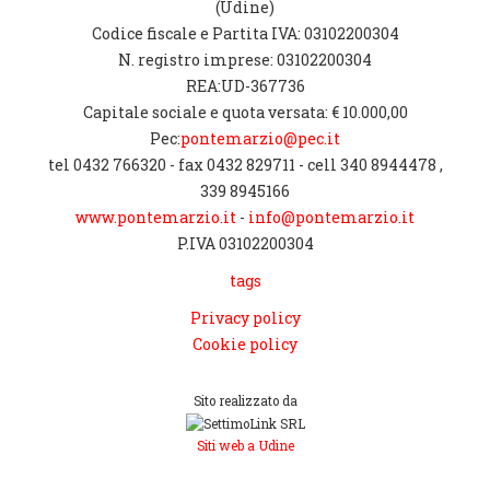
(Udine)
Codice fiscale e Partita IVA: 03102200304
N. registro imprese: 03102200304
REA:UD-367736
Capitale sociale e quota versata: € 10.000,00
Pec:
pontemarzio@pec.it
tel 0432 766320 - fax 0432 829711 - cell 340 8944478 ,
339 8945166
www.pontemarzio.it
-
info@pontemarzio.it
P.IVA 03102200304
tags
Privacy policy
Cookie policy
Sito realizzato da
Siti web a Udine
[CHIUDI]