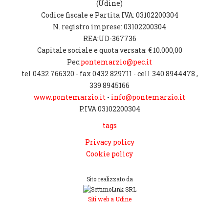
(Udine)
Codice fiscale e Partita IVA: 03102200304
N. registro imprese: 03102200304
REA:UD-367736
Capitale sociale e quota versata: € 10.000,00
Pec:
pontemarzio@pec.it
tel 0432 766320 - fax 0432 829711 - cell 340 8944478 ,
339 8945166
www.pontemarzio.it
-
info@pontemarzio.it
P.IVA 03102200304
tags
Privacy policy
Cookie policy
Sito realizzato da
Siti web a Udine
[CHIUDI]