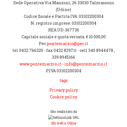
Sede Operativa:Via Manzoni, 26 33030 Talmassons
(Udine)
Codice fiscale e Partita IVA: 03102200304
N. registro imprese: 03102200304
REA:UD-367736
Capitale sociale e quota versata: € 10.000,00
Pec:
pontemarzio@pec.it
tel 0432 766320 - fax 0432 829711 - cell 340 8944478 ,
339 8945166
www.pontemarzio.it
-
info@pontemarzio.it
P.IVA 03102200304
tags
Privacy policy
Cookie policy
Sito realizzato da
Siti web a Udine